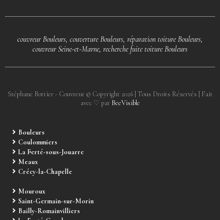
couvreur Bouleurs, couverture Bouleurs, réparation toiture Bouleurs,
couvreur Seine-et-Marne, recherche fuite toiture Bouleurs
Stéphane Bottier - Couvreur © Copyright
2026
| Tous Droits Réservés | Fait
avec ♡ par
BeeVisible
Bouleurs
Coulommiers
La Ferté-sous-Jouarre
Meaux
Crécy-la-Chapelle
Mouroux
Saint-Germain-sur-Morin
Bailly-Romainvilliers